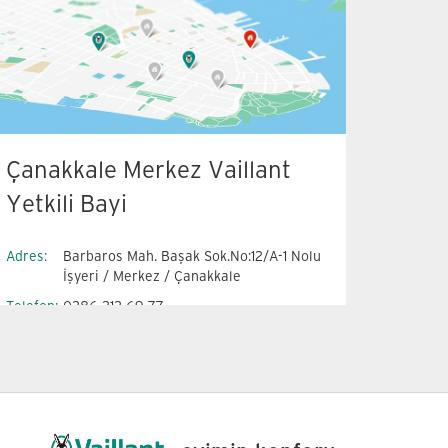
Çanakkale Merkez Vaillant
Yetkili Bayi
Adres:
Barbaros Mah. Başak Sok.No:12/A-1 Nolu
İşyeri / Merkez / Çanakkale
Telefon:
0286 212 69 77
Gsm:
05497304581
Faks:
0286 212 69 41
E-Mail:
hkav@kavmuhendislik.com