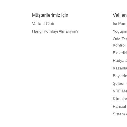
Müşterilerimiz İçin
Vaillan
Vaillant Club
Isı Pom
Hangi Kombiyi Almalıyım?
Yoğuşm
Oda Ter
Kontrol 
Elektrik
Radyatö
Kazanla
Boylerl
Şofbenl
VRF Mer
Klimala
Fancoil
Sistem 