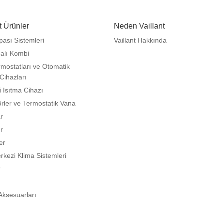
t Ürünler
Neden Vaillant
pası Sistemleri
Vaillant Hakkında
alı Kombi
mostatları ve Otomatik
Cihazları
li Isıtma Cihazı
rler ve Termostatik Vana
r
er
er
kezi Klima Sistemleri
r
Aksesuarları