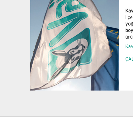
Kav
ilç
yoğ
boy
ürü
Kav
ÇA