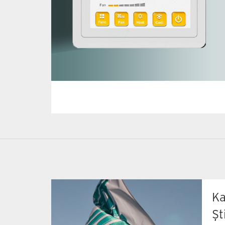
Ka
Şt