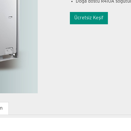
Doğa dostu R410A soğutu
Ücretsiz Keşif
ın