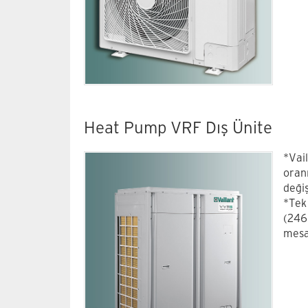
Heat Pump VRF Dış Ünite
*Vai
oran
değiş
*Tek
(246
mesa