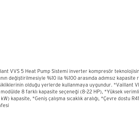
llant VVS 5 Heat Pump Sistemi inverter kompresör teknolojisi
ının değiştirilmesiyle %10 ila %100 arasında adımsız kapasite r
ikliklerinin olduğu yerlerde kullanmaya uygundur. *Vaillant VR
 modülde 8 farklı kapasite seçeneği (8-22 HP), *Yüksek veri
 kW) kapasite, *Geniş çalışma sıcaklık aralığı, *Çevre dostu 
fesi