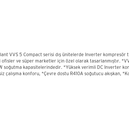
llant VVS 5 Compact serisi dış ünitelerde Inverter kompresör t
i ofisler ve süper marketler için özel olarak tasarlanmıştır. *
W soğutma kapasitelerindedir. *Yüksek verimli DC Inverter k
siz çalışma konforu, *Çevre dostu R410A soğutucu akışkan, *K