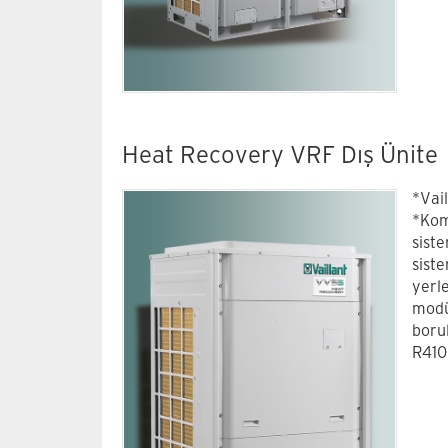
Heat Recovery VRF Dış Ünite
*Vai
*Kom
sist
siste
yerle
modü
boru
R410