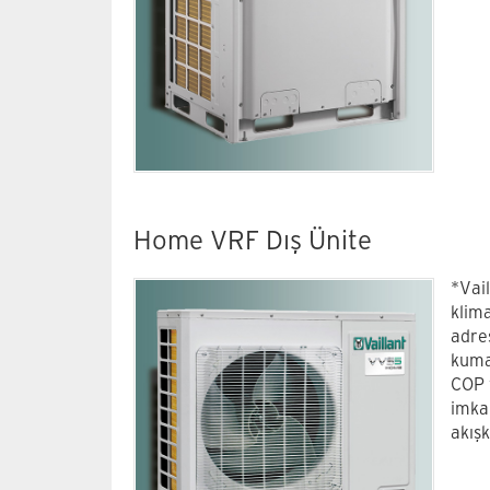
Home VRF Dış Ünite
*Vail
klima
adre
kuma
COP 
imka
akış