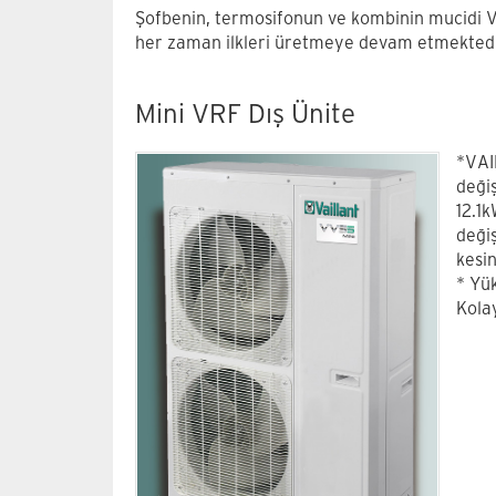
Şofbenin, termosifonun ve kombinin mucidi Vai
her zaman ilkleri üretmeye devam etmektedi
Mini VRF Dış Ünite
*VAI
deği
12.1k
deği
kesin
* Yü
Kola