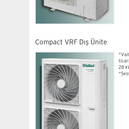
Compact VRF Dış Ünite
*Vai
ticar
28 k
*Ses