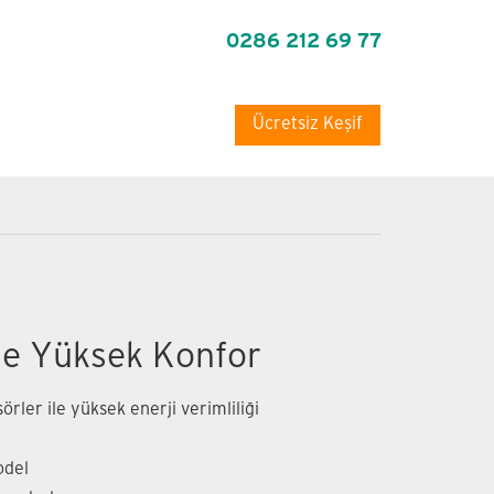
0286 212 69 77
Ücretsiz Keşif
r
le Yüksek Konfor
rler ile yüksek enerji verimliliği
odel