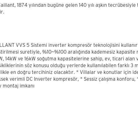
llant, 1874 yılından bugüne gelen 140 yılı aşkın tecrübesiyle t
r.
LLANT VVS 5 Sistemi inverter kompresör teknolojisini kullanır
ştirilmesi suretiyle, %10~%100 aralığında kademesiz kapasite r
W, 14kW ve 16kW soğutma kapasitelerine sahip, ev, ticari alan v
şikliklerinin söz konusu olduğu yerlerde kullanılabilen farklı
likle en doğru tercihiniz olacaktır. * Villalar ve konutlar içi
ksek verimli DC Inverter kompresör, * Sessiz çalışma konforu,
y montaj imkanı