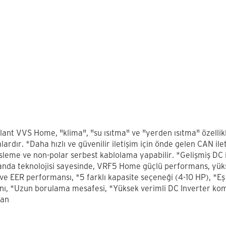
lant VVS Home, "klima", "su ısıtma" ve "yerden ısıtma" özellikl
lardır. *Daha hızlı ve güvenilir iletişim için önde gelen CAN il
sleme ve non-polar serbest kablolama yapabilir. *Gelişmiş DC i
nda teknolojisi sayesinde, VRF5 Home güçlü performans, yükse
ve EER performansı, *5 farklı kapasite seçeneği (4-10 HP), *E
nı, *Uzun borulama mesafesi, *Yüksek verimli DC Inverter ko
kan