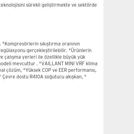
eknolojisini sürekli geliştirmekte ve sektörde
. *Kompresörlerin sıkıştırma oranının
egülasyonu gerçekleştirilebilir. *Ürünlerin
e çalışma yerleri ile özellikle büyük yük
 3 modeli mevcuttur . *VAILLANT MINI VRF klima
n ideal çözüm, *Yüksek COP ve EER performansı,
 * Çevre dostu R410A soğutucu akışkan, *