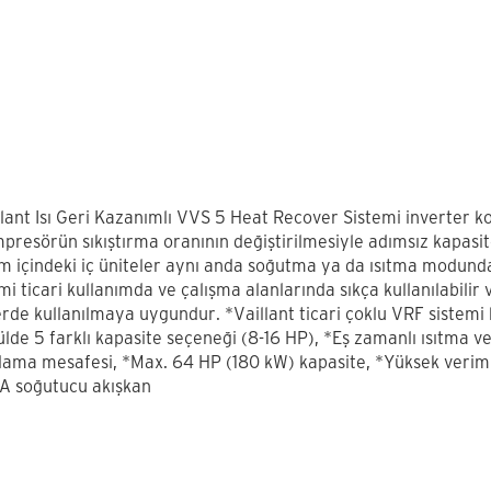
llant Isı Geri Kazanımlı VVS 5 Heat Recover Sistemi inverter k
presörün sıkıştırma oranının değiştirilmesiyle adımsız kapasite
em içindeki iç üniteler aynı anda soğutma ya da ısıtma modunda
mi ticari kullanımda ve çalışma alanlarında sıkça kullanılabilir 
rde kullanılmaya uygundur. *Vaillant ticari çoklu VRF sistemi k
lde 5 farklı kapasite seçeneği (8-16 HP), *Eş zamanlı ısıtma 
lama mesafesi, *Max. 64 HP (180 kW) kapasite, *Yüksek verim
A soğutucu akışkan