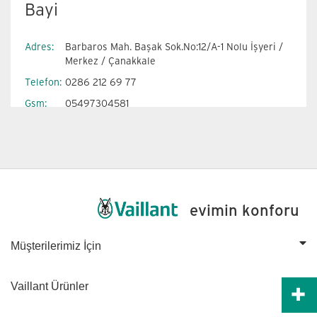
Bayi
Adres:
Barbaros Mah. Başak Sok.No:12/A-1 Nolu İşyeri /
Merkez / Çanakkale
Telefon:
0286 212 69 77
Gsm:
05497304581
Faks:
0286 212 69 41
E-Mail:
hkav@kavmuhendislik.com
evimin konforu
Müşterilerimiz İçin
Vaillant Ürünler
Ücretsiz Keşif