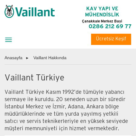
KAV YAPI VE
MÜHENDİSLİK
Çanakkale Merkez Bayi
0286 212 69 77
Ücretsiz Keşif
Toggle
navigation
Anasayfa
Vaillant Hakkında
Vaillant Türkiye
Vaillant Türkiye Kasım 1992’de tümüyle yabancı
sermaye ile kuruldu. 20 seneden uzun bir süredir
İstanbul Merkez ve İzmir, Adana, Ankara bölge
müdürlüklerinde ve tüm yurda yayılmış yetkili
satıcı ve servis teknikerleriyle en yüksek seviyede
müşteri memnuniyeti için hizmet vermektedir.