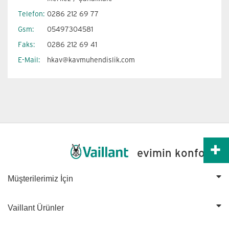
Telefon:
0286 212 69 77
Gsm:
05497304581
Faks:
0286 212 69 41
E-Mail:
hkav@kavmuhendislik.com
Ücretsiz Keşif
evimin konforu
Yoğuşmalı Kombilerimiz
Müşterilerimiz İçin
Bize Ulaşın
Vaillant Ürünler