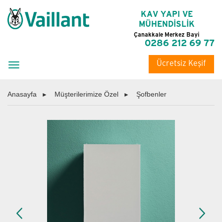
KAV YAPI VE
MÜHENDİSLİK
Çanakkale Merkez Bayi
0286 212 69 77
Ücretsiz Keşif
Toggle
navigation
Anasayfa
Müşterilerimize Özel
Şofbenler