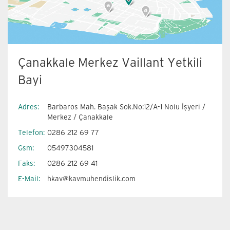
Çanakkale Merkez Vaillant Yetkili
Bayi
Adres:
Barbaros Mah. Başak Sok.No:12/A-1 Nolu İşyeri /
Merkez / Çanakkale
Telefon:
0286 212 69 77
Gsm:
05497304581
Faks:
0286 212 69 41
E-Mail:
hkav@kavmuhendislik.com